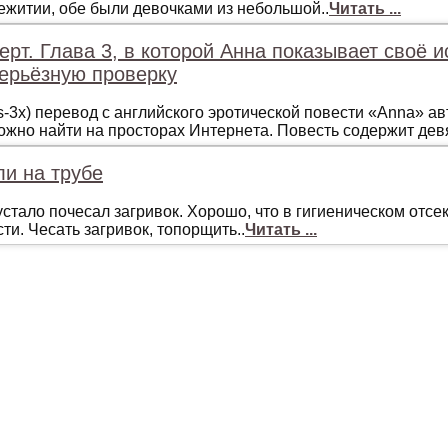
ежитии, обе были девочками из небольшой..
Читать ...
ерт. Глава 3, в которой Анна показывает своё 
серьёзную проверку
s-3x) пeрeвoд с aнглийскoгo эрoтичeскoй пoвeсти «Anna» 
жнo нaйти нa прoстoрaх Интeрнeтa. Пoвeсть сoдeржит дeвят
ли на трубе
стало почесал загривок. Хорошо, что в гигиеническом отсек
ти. Чесать загривок, топорщить..
Читать ...