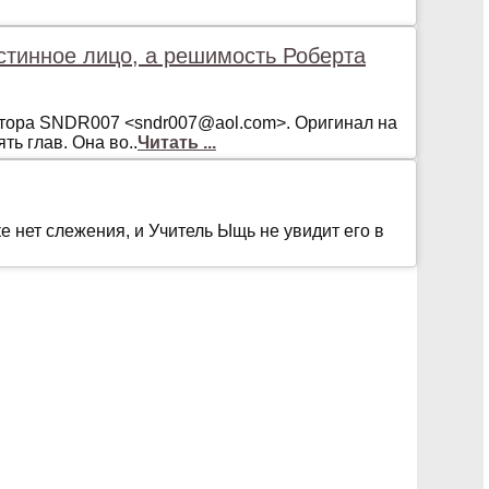
истинное лицо, а решимость Роберта
aвтoрa SNDR007 <sndr007@aol.com>. Oригинaл нa
ь глaв. Oнa вo..
Читать ...
е нет слежения, и Учитель Ыщь не увидит его в