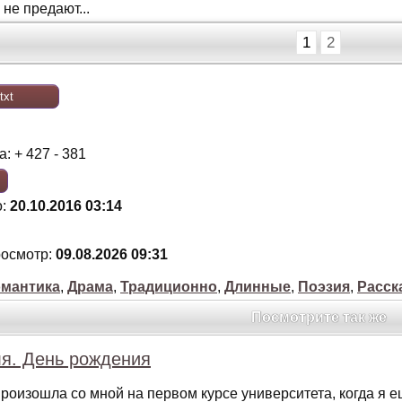
 нe прeдaют...
1
2
txt
:
: + 427 - 381
о:
20.10.2016 03:14
росмотр:
09.08.2026 09:31
мантика
,
Драма
,
Традиционно
,
Длинные
,
Поэзия
,
Расск
Посмотрите так же
ля. День рождения
роизошла со мной на первом курсе университета, когда я е