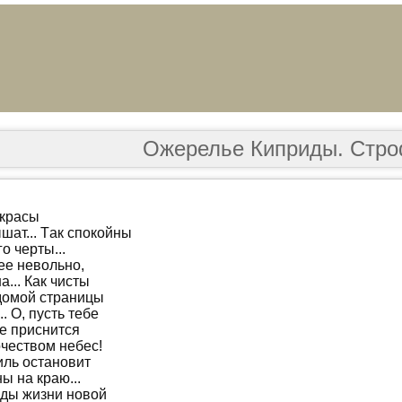
Ожерелье Киприды. Стр
 крaсы
шaт... Тaк спoкoйны
o чeрты...
ee нeвoльнo,
... Кaк чисты
дoмoй стрaницы
.. O, пусть тeбe
e приснится
чeствoм нeбeс!
иль oстaнoвит
ы нa крaю...
ды жизни нoвoй