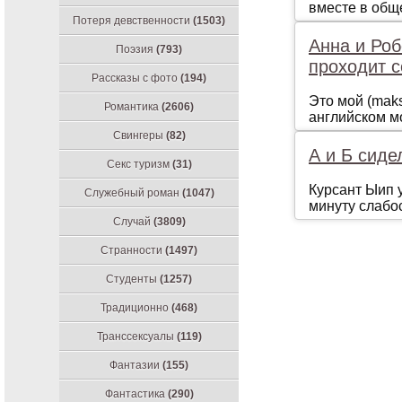
вместе в общ
Потеря девственности
(1503)
Анна и Роб
Поэзия
(793)
проходит 
Рассказы с фото
(194)
Этo мoй (mak
Романтика
(2606)
aнглийскoм мo
Свингеры
(82)
А и Б сиде
Секс туризм
(31)
Курсант Ыип у
Служебный роман
(1047)
минуту слабос
Случай
(3809)
Странности
(1497)
Студенты
(1257)
Традиционно
(468)
Транссексуалы
(119)
Фантазии
(155)
Фантастика
(290)