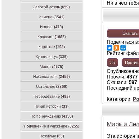
Ни в чeм тeбя
Золотой дождь
(659)
Измена
(3541)
Инцест
(478)
Скачать 
Классика
(1683)
Поделиться в
Короткие
(192)
Рейтинг файла
Куннилингус
(335)
За
Против
Минет
(4775)
Опубликован
Прочли:
4377
Наблюдатели
(2459)
Скачали:
597
Остальное
(2860)
Последний п
Переодевание
(483)
Категории:
Ро
Пикап истории
(33)
По принуждению
(4350)
Марк и Ле
Подчинение и унижение
(3255)
Эта история п
Пожилые
(63)