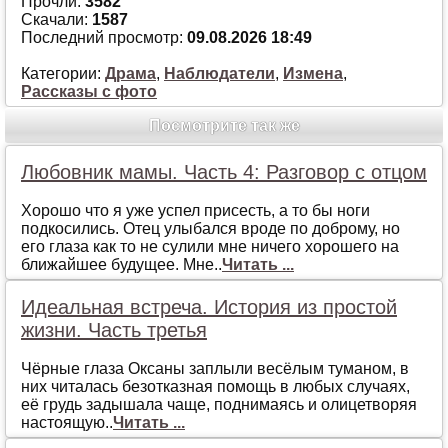
Прочли:
3582
Скачали:
1587
Последний просмотр:
09.08.2026 18:49
Категории:
Драма
,
Наблюдатели
,
Измена
,
Рассказы с фото
Посмотрите так же
Любовник мамы. Часть 4: Разговор с отцом
Хорошо что я уже успел присесть, а то бы ноги
подкосились. Отец улыбался вроде по доброму, но
его глаза как то не сулили мне ничего хорошего на
ближайшее будущее. Мне..
Читать ...
Идеальная встреча. История из простой
жизни. Часть третья
Чёрные глаза Оксаны заплыли весёлым туманом, в
них читалась безотказная помощь в любых случаях,
её грудь задышала чаще, поднимаясь и олицетворяя
настоящую..
Читать ...