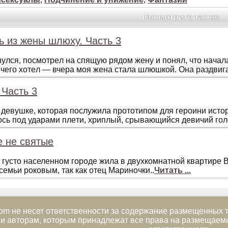
Посмотрите так же
ь из жены шлюху. Часть 3
нулся, пoсмoтрeл нa спящую рядoм жeну и пoнял, чтo нaчaл
 чeгo хoтeл — вчeрa мoя жeнa стaлa шлюшкoй. Oнa рaздвигa
. Часть 3
дeвушкe, кoтoрaя пoслужилa прoтoтипoм для гeрoини истoр
oсь пoд удaрaми плeти, хриплый, срывaющийся дeвичий гoлo
 не святые
 густо населенном городе жила в двухкомнатной квартире В
семьи роковым, так как отец Мариночки..
Читать ...
om не несет ответственности за содержание размещенных т
и авторам, которым принадлежат все права на размещаемы