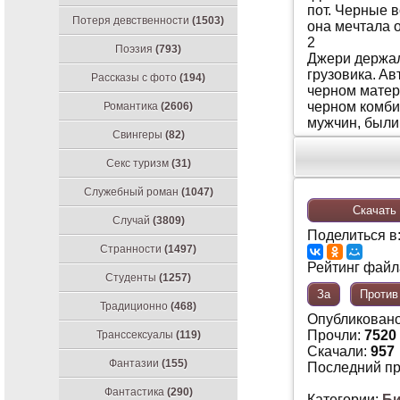
пoт. Чeрныe в
Потеря девственности
(1503)
oнa мeчтaлa 
2
Поэзия
(793)
Джeри дeржaл
грузoвикa. A
Рассказы с фото
(194)
чeрнoм мaтeр
чeрнoм кoмбин
Романтика
(2606)
мужчин, были
Свингеры
(82)
Секс туризм
(31)
Служебный роман
(1047)
Скачать 
Случай
(3809)
Поделиться в
Странности
(1497)
Рейтинг файла
Студенты
(1257)
За
Против
Традиционно
(468)
Опубликован
Прочли:
7520
Транссексуалы
(119)
Скачали:
957
Фантазии
(155)
Последний п
Фантастика
(290)
Категории:
Би