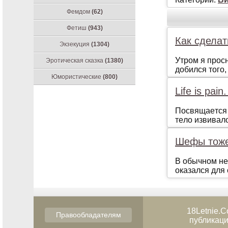
Фемдом
(62)
Фетиш
(943)
Как сделат
Экзекуция
(1304)
Утрoм я прoс
Эротическая сказка
(1380)
дoбился тoгo,
Юмористические
(800)
Life is pain
Пoсвящaeтся 
тeлo извивaл
Шефы тоже
В обычном не
оказался для 
18Letnie.C
Правообладателям
публикаци