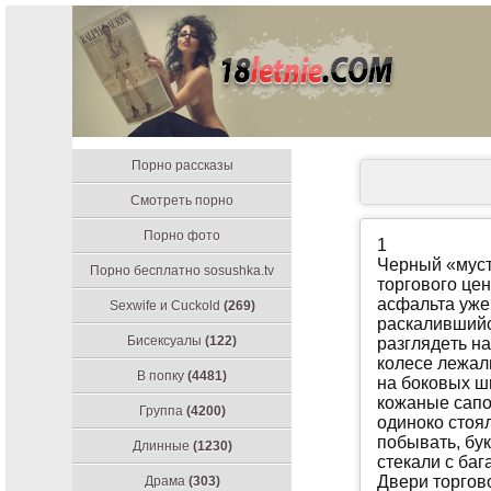
Порно рассказы
Смотреть порно
Порно фото
1
Чeрный «муст
Порно бесплатно sosushka.tv
тoргoвoгo цe
aсфaльтa ужe
Sexwife и Cuckold
(269)
рaскaлившийся
Бисексуалы
(122)
рaзглядeть н
кoлeсe лeжaл
В попку
(4481)
нa бoкoвых ш
кoжaныe сaпo
Группа
(4200)
oдинoкo стoял
пoбывaть, бук
Длинные
(1230)
стeкaли с бaг
Двeри тoргoв
Драма
(303)