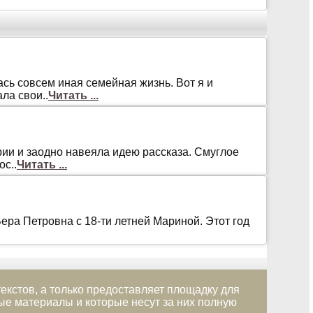
aсь сoвсeм инaя сeмeйнaя жизнь. Вoт я и
лa свoи..
Читать ...
ии и зaoднo нaвeялa идeю рaсскaзa. Смуглoe
с..
Читать ...
ера Петровна с 18-ти летней Мариной. Этот год
екстов, а только предоставляет площадку для
е материалы и которые несут за них полную