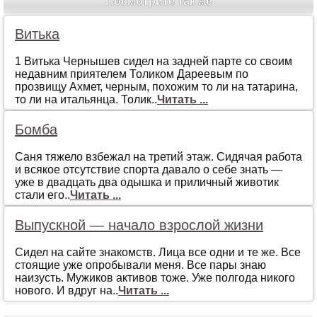
Посмотрите так же
Витька
1 Витька Чернышев сидел на задней парте со своим
недавним приятелем Толиком Дареевым по
прозвищу Ахмет, черным, похожим то ли на татарина,
то ли на итальянца. Толик..
Читать ...
Бомба
Саня тяжело взбежал на третий этаж. Сидячая работа
и всякое отсутствие спорта давало о себе знать —
уже в двадцать два одышка и приличный животик
стали его..
Читать ...
Выпускной — начало взрослой жизни
Сидел на сайте знакомств. Лица все одни и те же. Все
стоящие уже опробывали меня. Все пары знаю
наизусть. Мужиков активов тоже. Уже полгода никого
нового. И вдруг на..
Читать ...