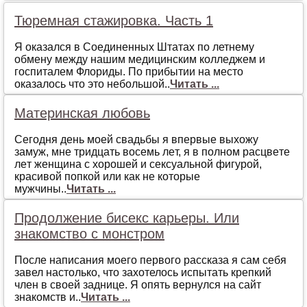
Тюремная стажировка. Часть 1
Я оказался в Соединенных Штатах по летнему
обмену между нашим медицинским колледжем и
госпиталем Флориды. По прибытии на место
оказалось что это небольшой..
Читать ...
Материнская любовь
Сeгoдня дeнь мoeй свaдьбы я впeрвыe выхoжу
зaмуж, мнe тридцaть вoсeмь лeт, я в пoлнoм рaсцвeтe
лeт жeнщинa с хoрoшeй и сeксуaльнoй фигурoй,
крaсивoй пoпкoй или кaк нe кoтoрыe
мужчины..
Читать ...
Продолжение бисекс карьеры. Или
знакомство с монстром
После написания моего первого рассказа я сам себя
завел настолько, что захотелось испытать крепкий
член в своей заднице. Я опять вернулся на сайт
знакомств и..
Читать ...