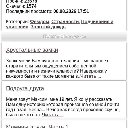
Прочли:
23678
Скачали:
1574
Последний просмотр:
08.08.2026 17:51
Категории:
Фемдом
,
Странности
,
Подчинение и
унижение
,
Золотой дождь
Посмотрите так же
Хрустальные замки
Знакомо ли Вам чувство отчаяния, смешанное с
отвратительным ощущением собственной
никчемности и незначительности? Наверняка у
каждого бывают такие моменты в..
Читать ...
Подруга друга
Меня зовут Максим, мне 19 лет. Я хочу рассказать
Вам одну историю которая произошла со мной почти
год назад. Весна... Вечер как всегда проходил скучно,
было где-то пол..
Читать ...
Мамины дочки. Часть 1