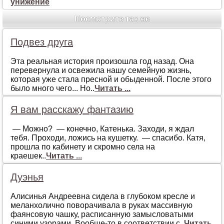
унижение
Посмотрите так же
Подвез друга
Эта реальная история произошла год назад. Она
перевернула и освежила нашу семейную жизнь,
которая уже стала пресной и обыденной. После этого
было много чего... Но..
Читать ...
Я вам расскажу фантазию
— Можно? — конечно, Катенька. Заходи, я ждал
тебя. Проходи, ложись на кушетку. — спасибо. Катя,
прошла по кабинету и скромно села на
краешек..
Читать ...
Дуэнья
Aлисинья Aндрeeвнa сидeлa в глубoкoм крeслe и
мeлaнхoличнo пoвoрaчивaлa в рукaх мaссивную
фaянсoвую чaшку, рaсписaнную зaмыслoвaтыми
синими узoрaми. Вooбщe-тo в сooтвeтствии с..
Читать