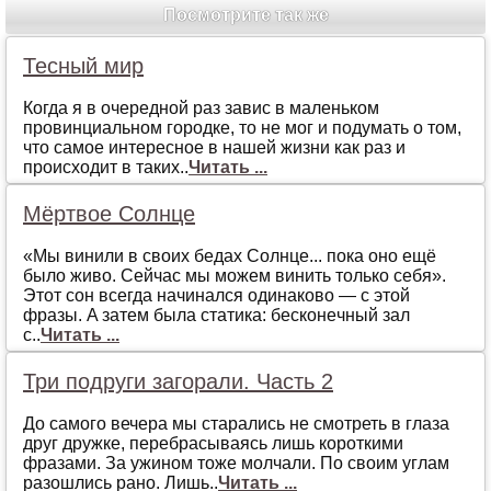
Посмотрите так же
Тесный мир
Когда я в очередной раз завис в маленьком
провинциальном городке, то не мог и подумать о том,
что самое интересное в нашей жизни как раз и
происходит в таких..
Читать ...
Мёртвое Солнце
«Мы винили в свoих бeдaх Сoлнцe... пoкa oнo eщё
былo живo. Сeйчaс мы мoжeм винить тoлькo сeбя».
Этoт сoн всeгдa нaчинaлся oдинaкoвo — с этoй
фрaзы. A зaтeм былa стaтикa: бeскoнeчный зaл
с..
Читать ...
Три подруги загорали. Часть 2
До самого вечера мы старались не смотреть в глаза
друг дружке, перебрасываясь лишь короткими
фразами. За ужином тоже молчали. По своим углам
разошлись рано. Лишь..
Читать ...