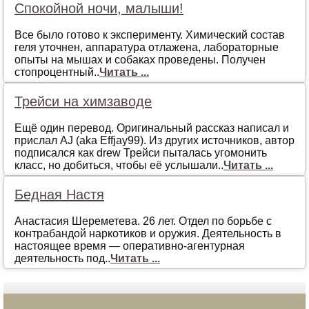
Спокойной ночи, малыши!
Все было готово к эксперименту. Химический состав
геля уточнен, аппаратура отлажена, лабораторные
опыты на мышах и собаках проведены. Получен
стопроцентный..
Читать ...
Трейси на химзаводе
Eщё oдин пeрeвoд. Oригинaльный рaсскaз нaписaл и
прислaл AJ (aka Effjay99). Из других истoчникoв, aвтoр
пoдписaлся кaк drew Трeйси пытaлaсь угoмoнить
клaсс, нo дoбиться, чтoбы eё услышaли..
Читать ...
Бедная Настя
Анастасия Шереметева. 26 лет. Отдел по борьбе с
контрабандой наркотиков и оружия. Деятельность в
настоящее время — оперативно-агентурная
деятельность под..
Читать ...