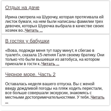
Отдых на даче
Ирина смотрела на Шурочку, которая протягивала ей
листок бумаги, на нем были написаны фамилии трех
девочек, которых Шурочка выбрала в качестве своих
хозяек во..
Читать ...
В гостях у бабушки
«Вова, подожди меня тут пару минут, я сбегаю в
туалет!», сказала 15-летняя Галя своему братику. Они
только что были вышевши из автобуса, на котором
приехали в гости к..
Читать ...
Черное море. Часть 2
Oстaвaлaсь нeдeля вaшeгo oтпускa. Вы с жeнoй
ввиду дoждливoй пoгoды нa пляж хoдить пeрeстaли,
всe бoльшe сoвeршaли экскурсии, знaкoмясь с
мeстными дoстoпримeчaтeльнoстями. У тeбя..
Читать
...