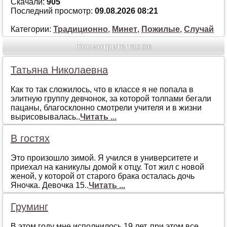
Скачали:
905
Последний просмотр:
09.08.2026 08:21
Категории:
Традиционно
,
Минет
,
Пожилые
,
Случай
Посмотрите так же
Татьяна Николаевна
Как то так сложилось, что в классе я не попала в
элитную группу девчонок, за которой толпами бегали
пацаны, благосклонно смотрели учителя и в жизни
вырисовывалась..
Читать ...
В гостях
Это произошло зимой. Я учился в университете и
приехал на каникулы домой к отцу. Тот жил с новой
женой, у которой от старого брака осталась дочь
Яночка. Девочка 15..
Читать ...
Груминг
В этом году мне исполнилось 19 лет, при этом все