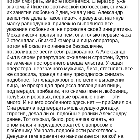
потом смотреть, вместе посмеемся. Оператор, уже
знакомый Лизе по эротической фотосессии, снимал
Остальное
(2860)
их занятия любовью 2 дня, живя у них. Александр
Переодевание
(483)
велел «не делать такое лицо», и девушка, натянув
маску равнодушия, прилежно выполняла все
Пикап истории
(33)
указания любовника, не проявляя своей инициативы.
Механически прыгая на нем, она только первые часа
По принуждению
(4350)
2 стеснялась близкой камеры и лица оператора,
потом её охватило ленивое безразличие,
Подчинение и унижение
(3255)
позволившее вести себя раскованно. А Александр
Пожилые
(63)
был в своем репертуаре: оживлен и страстен, будто
не замечая постороннего вмешательства. Угощая
Потеря девственности
(1503)
оператора, невзрачного мужичка, Лиза, стесняясь все
же спросила, правда ли ему приходилось снимать
Поэзия
(793)
подобное. Тот хладнокровно, не меняя выражения
лица, не прекращая процесса поглощения пищи,
Рассказы с фото
(194)
подтвердил, прибавив, что снимал жен и любовниц,
голубых и розовых, первые брачные ночи — эти
Романтика
(2606)
много! И ничего особенного здесь нет — прибавил он.
Свингеры
(82)
Она решила подтвердить мелькнувшую догадку,
спросив, делал ли он подобные ролики Александру
Секс туризм
(31)
ранее. Тот открыл, было, рот, начав кивать, но
опомнился и переадресовал её с вопросом к
Служебный роман
(1047)
любовнику. Узнавать подробности расхотелось.
Девушка темпераментно нанизывается попкой на
Случай
(3809)