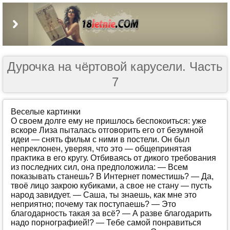
Sexwife и Cuckold
(269)
Бисексуалы
(122)
В попку
(4481)
Группа
(4200)
Дурочка на чёртовой карусели. Часть
Длинные
(1230)
7
Драма
(303)
Золотой дождь
(659)
Веселые картинки
О своем долге ему не пришлось беспокоиться: уже
Измена
(3541)
вскоре Лиза пыталась отговорить его от безумной
идеи — снять фильм с ними в постели. Он был
Инцест
(478)
непреклонен, уверяя, что это — общепринятая
практика в его кругу. Отбиваясь от дикого требования
Классика
(1683)
из последних сил, она предположила: — Всем
Короткие
(192)
показывать станешь? В Интернет поместишь? — Да,
твоё лицо закрою кубиками, а свое не стану — пусть
Куннилингус
(335)
народ завидует. — Саша, ты знаешь, как мне это
неприятно; почему так поступаешь? — Это
Минет
(4775)
благодарность такая за всё? — А разве благодарить
надо порнографией!? — Тебе самой понравиться
Наблюдатели
(2459)