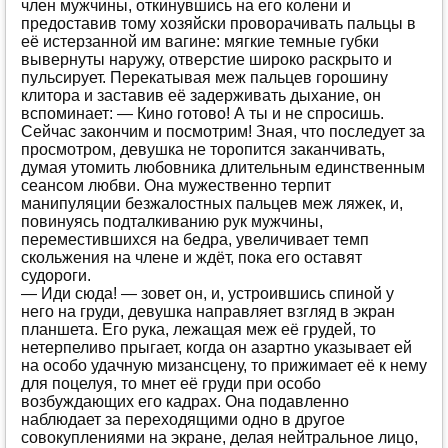
член мужчины, откинувшись на его колени и
Странности
(1497)
предоставив тому хозяйски проворачивать пальцы в
её истерзанной им вагине: мягкие темные губки
Студенты
(1257)
вывернуты наружу, отверстие широко раскрыто и
пульсирует. Перекатывая меж пальцев горошину
Традиционно
(468)
клитора и заставив её задерживать дыхание, он
вспоминает: — Кино готово! А ты и не спросишь.
Транссексуалы
(119)
Сейчас закончим и посмотрим! Зная, что последует за
просмотром, девушка не торопится заканчивать,
Фантазии
(155)
думая утомить любовника длительным единственным
Фантастика
(290)
сеансом любви. Она мужественно терпит
манипуляции безжалостных пальцев меж ляжек, и,
Фемдом
(62)
повинуясь подталкиванию рук мужчины,
переместившихся на бедра, увеличивает темп
Фетиш
(943)
скольжения на члене и ждёт, пока его оставят
судороги.
Экзекуция
(1304)
— Иди сюда! — зовет он, и, устроившись спиной у
Эротическая сказка
(1380)
него на груди, девушка направляет взгляд в экран
планшета. Его рука, лежащая меж её грудей, то
Юмористические
(800)
нетерпеливо прыгает, когда он азартно указывает ей
на особо удачную мизансцену, то прижимает её к нему
для поцелуя, то мнет её груди при особо
возбуждающих его кадрах. Она подавленно
наблюдает за переходящими одно в другое
совокуплениями на экране, делая нейтральное лицо,