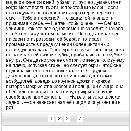
когда он тянется к ней губами, и грустно думает, где и
когда могут всплыть эти непристойные кадры, если
она вздумает опять проявить характер и перечить
ему. — Тебе интересно? — отдавая ей планшет и
прижимая к себе. — Не так чтобы очень... — Сейчас
увидишь, как это все одновременно заводит; сначала
я тебя поглажу, потом ты меня... Он подсаживает её
на свои ноги, разводит ей бёдра и потирает
промежность в предвкушении более интимных
последующих ласк. У неё дрожат руки с экраном, пока
он натирает ей нижние губки, пробираясь все глубже
внутрь. Она давно уже не смотрит, откинув голову ему
на плечо, испуская стоны, но следует окрик, чтоб она
подняла монитор и не опускала его. С трудом
дождавшись, пока он, по его мнению, достаточно
возбудил её, доведя до крупной дрожи и криков,
вытерев мокрые от выделений пальцы ей о лицо, она
обессиленно валится на спину, прикрывая рукой
свербящую промежность. — Ну, раз ты устала, лежи,
ладно... — он нависает над её лицом и опускает ей в
рот
1
2
3
7
...